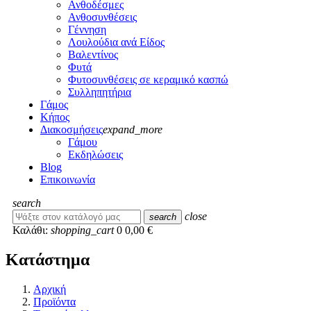
Ανθοδέσμες
Ανθοσυνθέσεις
Γέννηση
Λουλούδια ανά Είδος
Βαλεντίνος
Φυτά
Φυτοσυνθέσεις σε κεραμικό κασπώ
Συλληπητήρια
Γάμος
Κήπος
Διακοσμήσεις
expand_more
Γάμου
Εκδηλώσεις
Blog
Επικοινωνία
search
close
search
Καλάθι:
shopping_cart
0
0,00 €
Κατάστημα
Αρχική
Προϊόντα