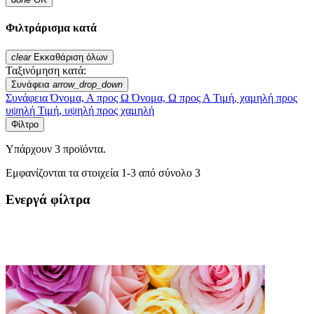
Φιλτράρισμα κατά
clear
Εκκαθάριση όλων
Ταξινόμηση κατά:
Συνάφεια
arrow_drop_down
Συνάφεια
Όνομα, Α προς Ω
Όνομα, Ω προς Α
Τιμή, χαμηλή προς
υψηλή
Τιμή, υψηλή προς χαμηλή
Φίλτρο
Υπάρχουν 3 προϊόντα.
Εμφανίζονται τα στοιχεία 1-3 από σύνολο 3
Ενεργά φίλτρα