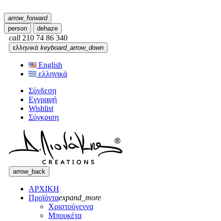
arrow_forward
person
dehaze
call
210 74 86 340
ελληνικά
keyboard_arrow_down
English
ελληνικά
Σύνδεση
Εγγραφή
Wishlist
Σύγκριση
arrow_back
ΑΡΧΙΚΗ
Προϊόντα
expand_more
Χριστούγεννα
Μπουκέτα